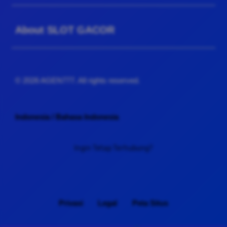
Buka
About SLOT GACOR
© 2026 AGEN777. All rights reserved.
Indonesia / Bahasa Indonesia
Ingin Tetap Terhubung?
Privasi
Legal
Peta Situs