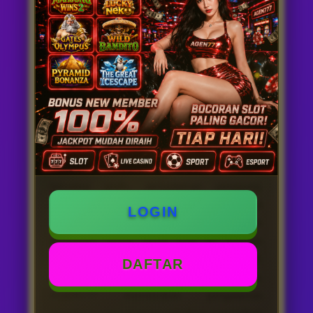
digital yang menghadirkan berbagai artikel
mengenai inovasi teknologi, perkembangan
platform interaktif, serta dinamika industri
hiburan digital yang terus mengalami
perubahan. Setiap materi disusun secara
orisinal dengan pendekatan yang informatif,
ringkas, dan mudah dipahami sehingga dapat
menjadi referensi bagi pembaca yang ingin
memperluas wawasan mengenai dunia game
modern. Beragam pembahasan meliputi
teknologi grafis, pengalaman pengguna,
desain antarmuka, performa sistem, hingga
LOGIN
tren pengembangan yang membentuk
ekosistem game digital saat ini. Dengan
tampilan yang responsif, navigasi yang intuitif,
DAFTAR
serta pembaruan konten secara berkala,
AGEN777 memberikan pengalaman