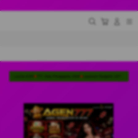
Skip
to
content
Cari
Troli
Login
Navigation
Buka Info Lebih Lanjut
777 Juta Pengguna Aktif
Layanan Support 24/7