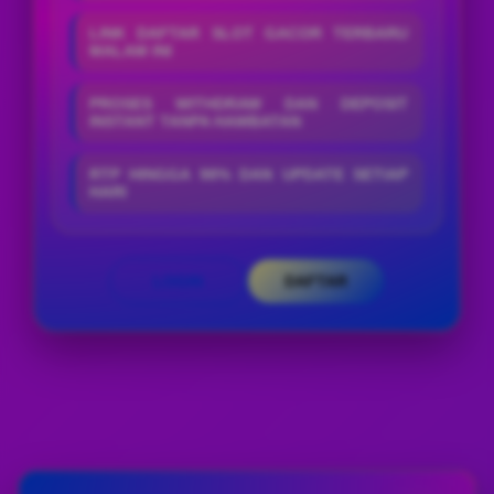
LINK DAFTAR SLOT GACOR TERBARU
MALAM INI
PROSES WITHDRAW DAN DEPOSIT
INSTANT TANPA HAMBATAN
RTP HINGGA 98% DAN UPDATE SETIAP
HARI
LOGIN
DAFTAR
Layer Popup Close