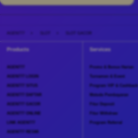
AGEN777
>
SLOT
>
SLOT GACOR
Footer Navigation
Products
Services
AGEN777
Promo & Bonus Harian
AGEN777 LOGIN
Turnamen & Event
AGEN777 SITUS
Program VIP & Cashbac
AGEN777 DAFTAR
Metode Pembayaran
AGEN777 GACOR
Fitur Deposit
AGEN777 ONLINE
Fitur Withdraw
LINK AGEN777
Program Referral
AGEN777 RESMI