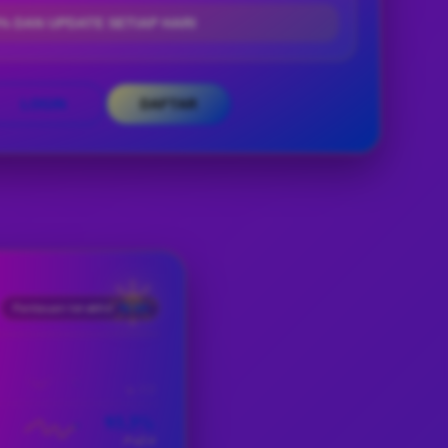
% DAN UPDATE SETIAP HARI
LOGIN
DAFTAR
97.7%
↘ -0.1
93.3%
↗ +7.4
96.2%
↗ +7.4
85.2%
↘ -0.6
Pantauan terakhir
16:44
86.9%
↘ -7.5
93.3%
↗ +2.4
88.9%