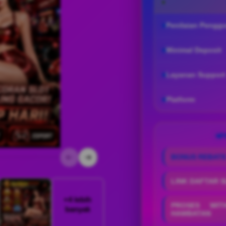
Penilaian Pengg
Minimal Deposit
Layanan Support
Platform
P
Sebelumnya
Berikutnya
BONUS REBATE
LINK DAFTAR 
+4 lebih
PROSES WIT
banyak
HAMBATAN