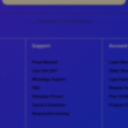
© 2026 AGEN777. All rights reserved.
Support
Account
Pusat Bantuan
Login Me
Live Chat 24/7
Daftar Aku
k
WhatsApp Support
Lupa Pass
FAQ
Riwayat Tr
Kebijakan Privasi
Fitur Verif
Syarat & Ketentuan
Program V
Responsible Gaming