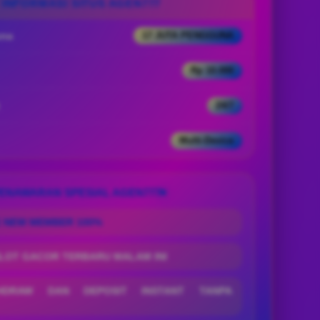
INFORMASI SITUS AGEN777
una
17 JUTA PENGGUNA
Rp 10.000
24/7
Multi-Device
ENAWARAN SPESIAL AGEN777
 NEW MEMBER 100%
SLOT GACOR TERBARU MALAM INI
HDRAW DAN DEPOSIT INSTANT TANPA