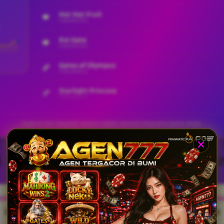
🍁
HABANERO
Koi Gate
🍁
HABANERO
Gates of Olympus
🍂
PRAGMATIC
Starlight Princess
🍂
PRAGMATIC
Sweet Bonanza
🍂
PRAGMATIC
Angka di atas hanyalah catatan ringkas; bermain tetap perlu kepala dingin.
Mahjong Ways 2
🌿
PG SOFT
Lucky Neko
🌿
 Slot Online dengan Login 
PG SOFT
Treasures of Aztec
🌿
PG SOFT
MINIMAL DEPOSIT
MINIMAL WITHDR
Hot Hot Fruit
🍁
HABANERO
10.000 Ribu
25.000 Ribu