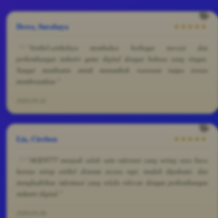
Dewa, Surabaya
★★★★★
"Artikel-artikelnya membahas berbagai inovasi dan
perkembangan industri game digital dengan bahasa yang ringan.
Sangat membantu untuk menambah wawasan tanpa terasa
membosankan."
2026-04-22
Lia, Cirebon
★★★★★
"AGEN777 menjadi salah satu referensi yang sering saya baca
karena setiap artikel disusun secara rapi, mudah dipahami, dan
menghadirkan informasi yang selalu relevan dengan perkembangan
industri digital."
2026-04-08