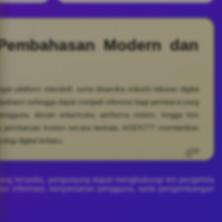
85.9%
↘ -11.7
 Pembahasan Modern dan
platform interaktif, serta dinamika industri hiburan digital
dipahami sehingga dapat menjadi referensi bagi pembaca yang
ngguna, desain antarmuka, performa sistem, hingga tren
erta pembaruan konten secara berkala, AGEN777 memberikan
gi digital terbaru.
ng tersedia, pengunjung dapat menghubungi tim pengelola
litas informasi, kenyamanan pengguna, serta pengembangan