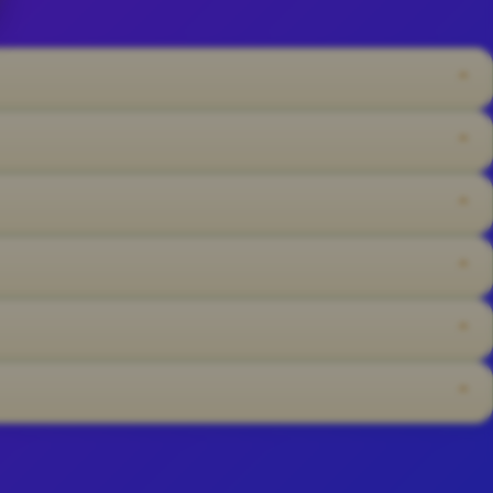
⌃
erta berbagai tren terbaru dalam industri hiburan digital.
⌃
isual, serta pembahasan mengenai inovasi yang terus berkembang dalam
⌃
ngi kenyamanan saat membaca.
⌃
dan informasi terbaru di dunia game digital.
⌃
 maupun masyarakat yang tertarik dengan industri hiburan interaktif.
⌃
 bagian dari komitmen AGEN777 dalam meningkatkan kualitas konten dan