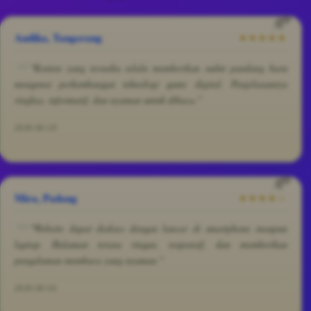
Andika, Tangerang
★★★★★
"Konten yang tersedia selalu memberikan sudut pandang baru
mengenai perkembangan teknologi game digital. Penjelasannya
ringkas, informatif, dan nyaman untuk dibaca."
2026-06-18
Mira, Padang
★★★★☆
"Website dapat diakses dengan lancar di smartphone maupun
laptop. Halaman terasa ringan, responsif, dan memberikan
pengalaman membaca yang nyaman."
2026-06-05