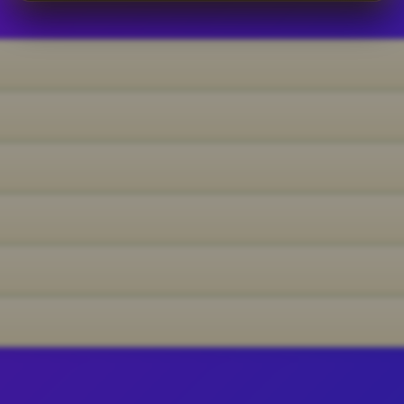
engenai perkembangan game digital, teknologi interaktif, inovasi platform, s
, pembaruan fitur, desain antarmuka, pengalaman pengguna, perkembangan v
ngan baik melalui desktop, laptop, tablet, maupun smartphone tanpa mengura
dan diperbarui secara berkala agar tetap sesuai dengan perkembangan teknologi 
engenai perkembangan teknologi game digital, baik pemula, penggemar game,
 pertanyaan, saran, maupun masukan. Setiap pesan akan dipelajari sebagai