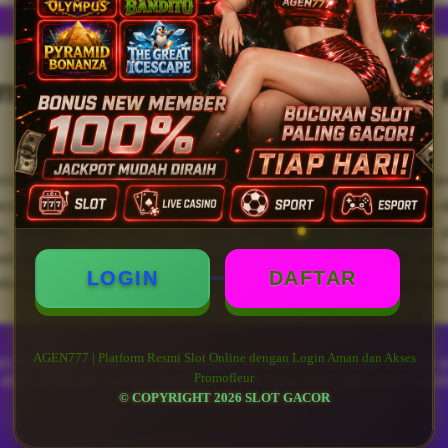
Koi Gate
🍁
HABANERO
rmasi Game Digital dengan
hadirkan berbagai artikel mengenai inovasi teknologi, perkembangan 
ra orisinal dengan pendekatan yang informatif, ringkas, dan mudah 
Beragam pembahasan meliputi teknologi grafis, pengalaman pe
 ini. Dengan tampilan yang responsif, navigasi yang intuitif, s
LOGIN
DAFTAR
asi yang relevan, berkualitas, dan mengikuti perkembangan teknolo
AGEN777 | Platform Resmi Slot Online dengan Login Aman dan Akses
an masukan, atau menyampaikan pertanyaan seputar konten ya
Promofleur
a akan menjadi bahan evaluasi untuk terus meningkatkan kua
© COPYRIGHT 2026 SLOT GACOR